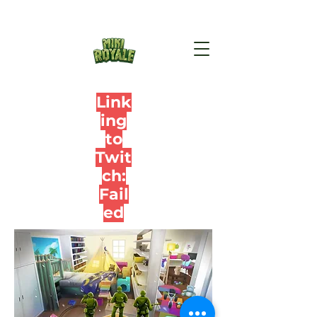
Link
ing
to
Twit
ch:
Fail
ed